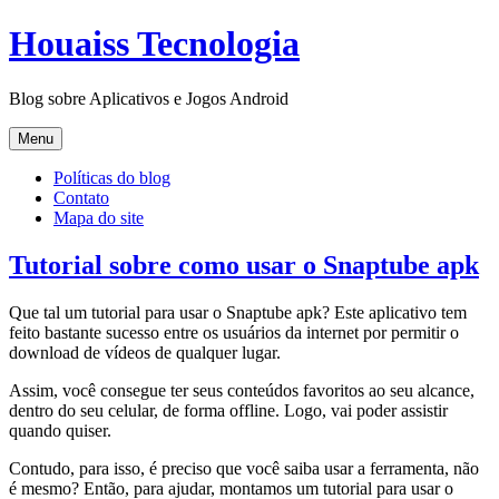
Pular
Houaiss Tecnologia
para
o
conteúdo
Blog sobre Aplicativos e Jogos Android
Pular
Menu
para
o
Políticas do blog
conteúdo
Contato
Mapa do site
Tutorial sobre como usar o Snaptube apk
Que tal um tutorial para usar o Snaptube apk? Este aplicativo tem
feito bastante sucesso entre os usuários da internet por permitir o
download de vídeos de qualquer lugar.
Assim, você consegue ter seus conteúdos favoritos ao seu alcance,
dentro do seu celular, de forma offline. Logo, vai poder assistir
quando quiser.
Contudo, para isso, é preciso que você saiba usar a ferramenta, não
é mesmo? Então, para ajudar, montamos um tutorial para usar o