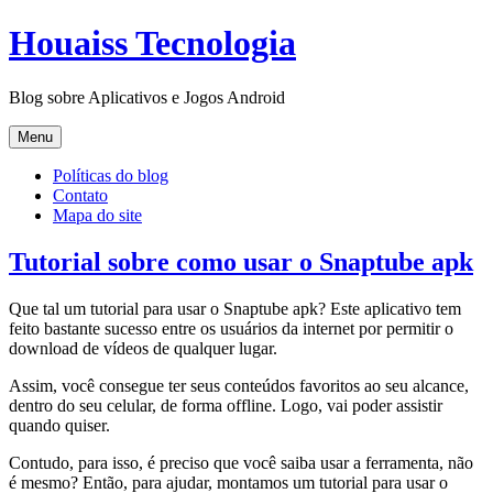
Pular
Houaiss Tecnologia
para
o
conteúdo
Blog sobre Aplicativos e Jogos Android
Pular
Menu
para
o
Políticas do blog
conteúdo
Contato
Mapa do site
Tutorial sobre como usar o Snaptube apk
Que tal um tutorial para usar o Snaptube apk? Este aplicativo tem
feito bastante sucesso entre os usuários da internet por permitir o
download de vídeos de qualquer lugar.
Assim, você consegue ter seus conteúdos favoritos ao seu alcance,
dentro do seu celular, de forma offline. Logo, vai poder assistir
quando quiser.
Contudo, para isso, é preciso que você saiba usar a ferramenta, não
é mesmo? Então, para ajudar, montamos um tutorial para usar o